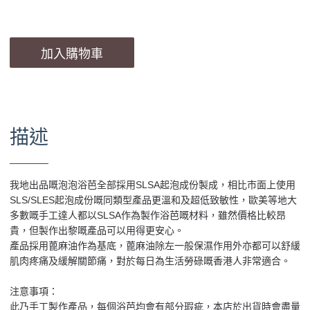
加入購物車
描述
我地出品嘅泡泡浴芭全部採用SLSA起泡成份製成，相比市面上使用
SLS/SLES起泡成份嘅同類型產品更溫和及超低致敏性，歐美等地大
多數嘅手工達人都以SLSA作為製作浴芭嘅材料，雖然價格比較昂
貴，但製作出黎嘅產品可以用得更安心。
產品採用蓖麻油作為基底，蓖麻油除左一般保濕作用外亦都可以舒緩
肌肉疼痛及緩解關節痛，對於每日為生活勞碌嘅香港人非常適合。
注意事項：
此乃手工製作產品，每個浴芭均會有部分瑕疵，本店於出貨時會盡量